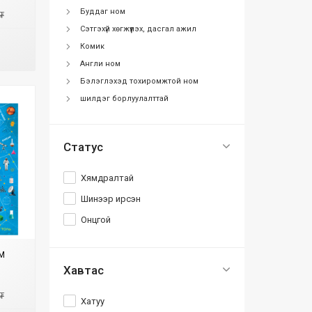
Буддаг ном
₮
Сэтгэхүй хөгжүүлэх, дасгал ажил
Комик
Англи ном
Бэлэглэхэд тохиромжтой ном
шилдэг борлуулалттай
Статус
Хямдралтай
Шинээр ирсэн
Онцгой
EM
Хавтас
₮
Хатуу