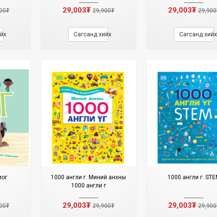
29,003₮
29,003₮
00₮
29,900₮
29,900
йх
Сагсанд хийх
Сагсанд хийх
иог
1000 англи үг: Миний анхны
1000 англи үг: ST
1000 англи үг
29,003₮
29,003₮
00₮
29,900₮
29,900