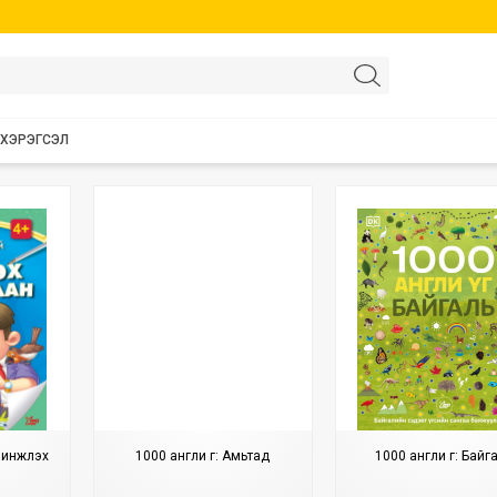
 ХЭРЭГСЭЛ
-Шинжлэх
1000 англи үг: Амьтад
1000 англи үг: Байг