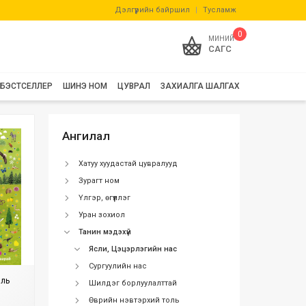
Дэлгүүрийн байршил
|
Тусламж
0
МИНИЙ
САГС
БЭСТСЕЛЛЕР
ШИНЭ НОМ
ЦУВРАЛ
ЗАХИАЛГА ШАЛГАХ
Ангилал
Хатуу хуудастай цувралууд
Зурагт ном
Үлгэр, өгүүллэг
Уран зохиол
Танин мэдэхүй
Ясли, Цэцэрлэгийн нас
Сургуулийн нас
аль
Шилдэг борлуулалттай
Өврийн нэвтэрхий толь