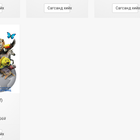
йх
Сагсанд хийх
Сагсанд хийх
Т)
00₮
йх