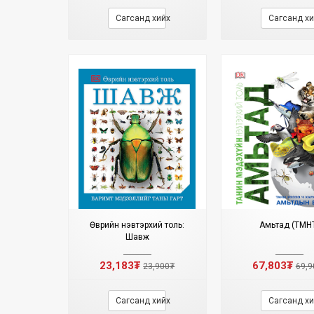
Сагсанд хийх
Сагсанд хи
Өврийн нэвтэрхий толь:
Амьтад (ТМН
Шавж
23,183₮
67,803₮
23,900₮
69,9
Сагсанд хийх
Сагсанд хи