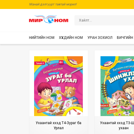
Манай дэлгүүрт тавтай морил!
НИЙТИЙН НОМ
ХҮҮХДИЙН НОМ
УРАН ЗОХИОЛ
БИЧГИЙН
Ухаантай хүүхэд Т4-Зураг ба
Ухаантай хүүхэд Т3
Урлал
ухаан