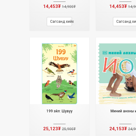
14,453₮
14,453₮
14,900₮
14,9
Сагсанд хийх
Сагсанд хи
199 зүйл: Шувуу
Миний анхны 
25,123₮
24,153₮
25,900₮
24,9