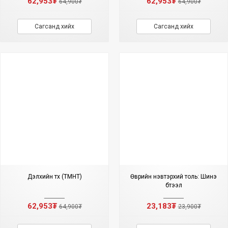
62,953₮
62,953₮
64,900₮
64,900₮
Сагсанд хийх
Сагсанд хийх
Дэлхийн түүх (ТМНТ)
Өврийн нэвтэрхий толь: Шинэ
бүтээл
62,953₮
23,183₮
64,900₮
23,900₮