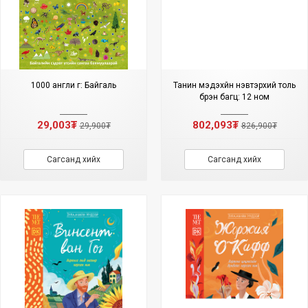
1000 англи үг: Байгаль
Танин мэдэхүйн нэвтэрхий толь
бүрэн багц: 12 ном
29,003₮
802,093₮
29,900₮
826,900₮
Сагсанд хийх
Сагсанд хийх