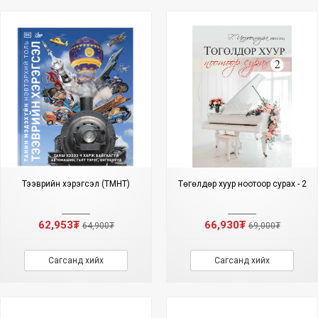
Тээврийн хэрэгсэл (ТМНТ)
Төгөлдөр хуур ноотоор сурах - 2
62,953₮
66,930₮
64,900₮
69,000₮
Сагсанд хийх
Сагсанд хийх