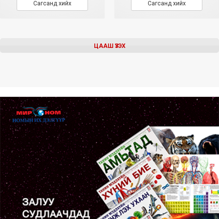
Сагсанд хийх
Сагсанд хийх
ЦААШ ҮЗЭХ