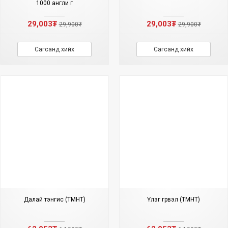
1000 англи үг
29,003₮
29,003₮
29,900₮
29,900₮
Сагсанд хийх
Сагсанд хийх
Далай тэнгис (ТМНТ)
Үлэг гүрвэл (ТМНТ)