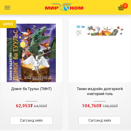
0
ШИНЭ
Домог ба Туульс (ТМНТ)
Танин мэдэхүйн дэлгэрэнгүй
нэвтэрхий толь
62,953₮
104,760₮
64,900₮
108,000₮
Сагсанд хийх
Сагсанд хийх