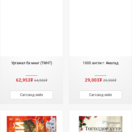
Ургамал ба мөөг (ТМНТ)
1000 англи үг: Амьтад
62,953₮
29,003₮
64,900₮
29,900₮
Сагсанд хийх
Сагсанд хийх