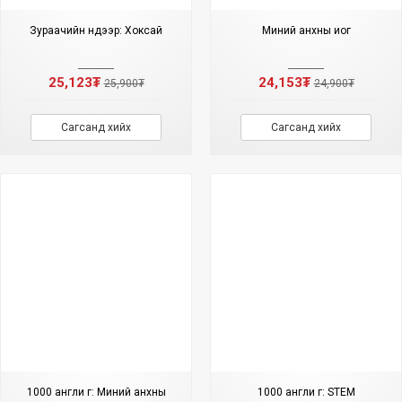
Зураачийн нүдээр: Хокүсай
Миний анхны иог
25,123₮
24,153₮
25,900₮
24,900₮
Сагсанд хийх
Сагсанд хийх
1000 англи үг: Миний анхны
1000 англи үг: STEM