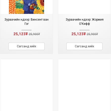
Зураачийн нүдээр: Винсент ван
Зураачийн нүдээр: Жоржия
Гог
О’Кифф
25,123₮
25,123₮
25,900₮
25,900₮
Сагсанд хийх
Сагсанд хийх