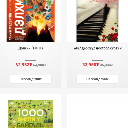
Дэлхий (ТМНТ)
Төгөлдөр хуур ноотоор сурах -1
62,953₮
33,950₮
64,900₮
35,000₮
Сагсанд хийх
Сагсанд хийх