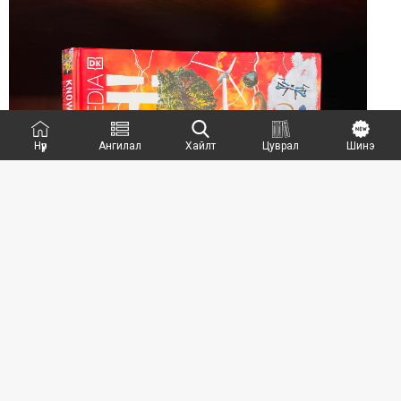
Нүүр
Ангилал
Хайлт
Цуврал
Шинэ