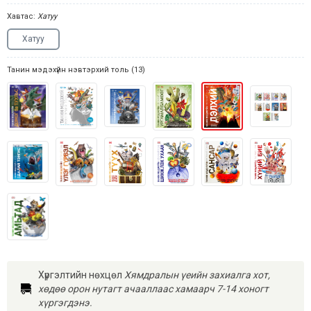
Хавтас:
Хатуу
Хатуу
Танин мэдэхүйн нэвтэрхий толь (13)
Хүргэлтийн нөхцөл
Хямдралын үеийн захиалга хот,
хөдөө орон нутагт ачааллаас хамаарч 7-14 хоногт
хүргэгдэнэ.