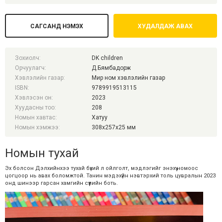
САГСАНД НЭМЭХ
ХУДАЛДАЖ АВАХ
Зохиолч:
DK children
Орчуулагч:
Д.Бямбадорж
Хэвлэлийн газар:
Мир ном хэвлэлийн газар
ISBN:
9789919513115
Хэвлэсэн он:
2023
Хуудасны тоо:
208
Номын хавтас:
Хатуу
Номын хэмжээ:
308x257x25 мм
Номын тухай
Эх болсон Дэлхийнхээ тухай бүхий л ойлголт, мэдлэгийг энэхүү номоос
цогцоор нь авах боломжтой. Танин мэдэхүйн нэвтэрхий толь цувралын 2023
онд шинээр гарсан хамгийн сүүлийн боть.