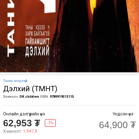
Танин мэдэхүй
Дэлхий (ТМНТ)
Зохиолч:
DK children
ISBN:
9789919513115
Онлайн дэлгүүрийн үнэ
Үндсэн үнэ
62,953 ₮
64,900 ₮
-3%
Хэмнэлт:
1,947 ₮