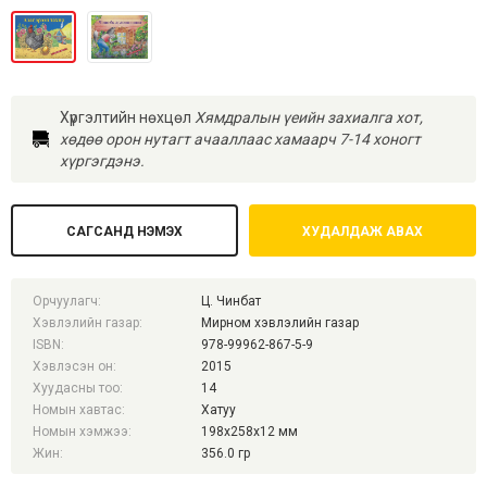
Хүргэлтийн нөхцөл
Хямдралын үеийн захиалга хот,
хөдөө орон нутагт ачааллаас хамаарч 7-14 хоногт
хүргэгдэнэ.
САГСАНД НЭМЭХ
ХУДАЛДАЖ АВАХ
Орчуулагч:
Ц. Чинбат
Хэвлэлийн газар:
Мирном хэвлэлийн газар
ISBN:
978-99962-867-5-9
Хэвлэсэн он:
2015
Хуудасны тоо:
14
Номын хавтас:
Хатуу
Номын хэмжээ:
198x258x12 мм
Жин:
356.0 гр