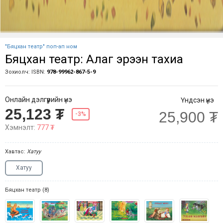
"Бяцхан театр" поп-ап ном
Бяцхан театр: Алаг эрээн тахиа
Зохиолч:
ISBN:
978-99962-867-5-9
Онлайн дэлгүүрийн үнэ
Үндсэн үнэ
25,123 ₮
25,900 ₮
-3%
Хэмнэлт:
777 ₮
Хавтас:
Хатуу
Хатуу
Бяцхан театр (8)