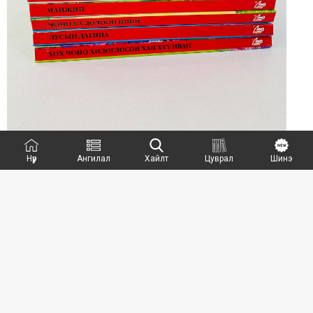
Нүүр
Ангилал
Хайлт
Цуврал
Шинэ