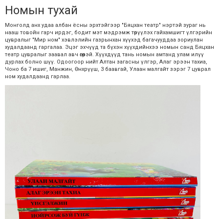
Номын тухай
Монголд анх удаа албан ёсны эрхтэйгээр "Бяцхан театр" нэртэй зураг нь
нааш товойн гарч ирдэг, бодит мэт мэдрэмж төрүүлэх гайхамшигт үлгэрийн
цувралыг "Мир ном" хэвлэлийн газрынхан хүүхэд багачууддаа зориулан
худалдаанд гаргалаа.
Эцэг‬
эхчүүд та бүхэн хүүхдийнхээ номын санд Бяцхан
театр цувралыг заавал авч өгөөрэй. Хүүхдүүд тань номын амтанд улам илүү
дурлах болно шүү.
Одоогоор‬
нийт Алтан загасны үлгэр, Алаг эрээн тахи
а,
Чоно ба 7 ишиг, Манжин, Өнхрүүш, 3 баавгай, Улаан малгайт зэрэг 7 цуврал
ном худалдаанд гарлаа.