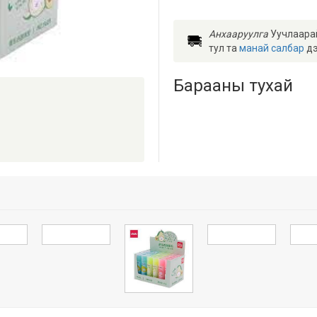
Анхааруулга
Уучлаарай 
тул та
манай салбар
дэл
Барааны тухай