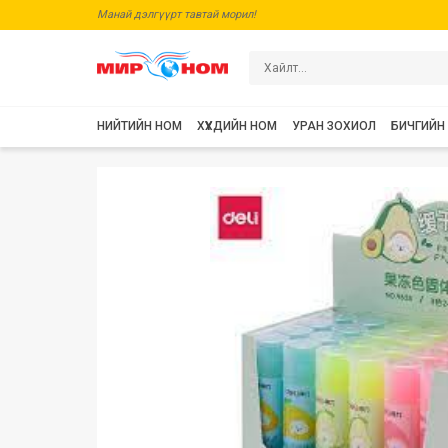
Манай дэлгүүрт тавтай морил!
НИЙТИЙН НОМ
ХҮҮХДИЙН НОМ
УРАН ЗОХИОЛ
БИЧГИЙН