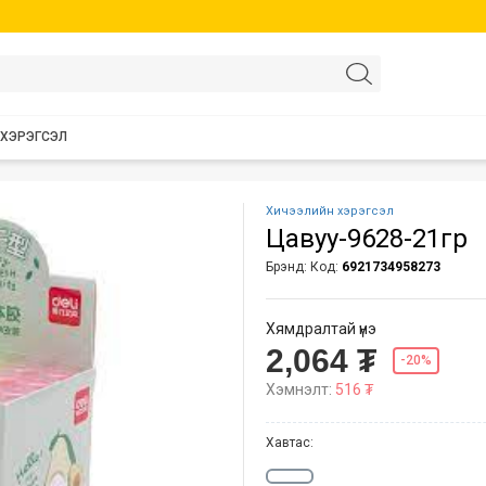
 ХЭРЭГСЭЛ
Хичээлийн хэрэгсэл
Цавуу-9628-21гр
Брэнд:
Код:
6921734958273
Хямдралтай үнэ
2,064 ₮
-20%
Хэмнэлт:
516 ₮
Хавтас: