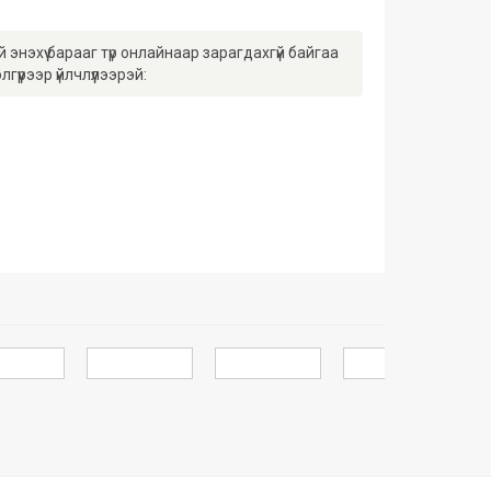
энэхүү барааг түр онлайнаар зарагдахгүй байгаа
гүүрээр үйлчлүүлээрэй: