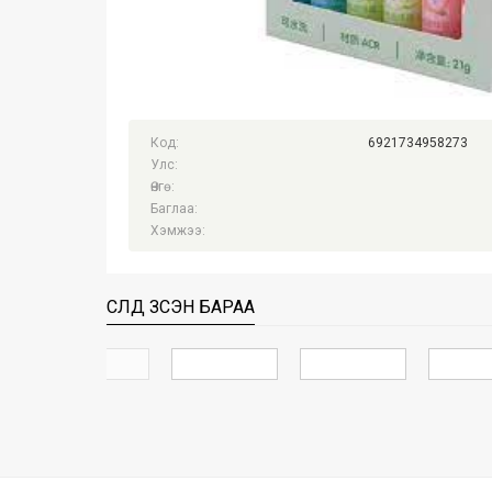
Код:
6921734958273
Улс:
Өнгө:
Баглаа:
Хэмжээ:
СҮҮЛД ҮЗСЭН БАРАА