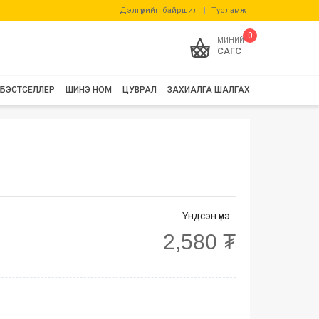
Дэлгүүрийн байршил
|
Тусламж
0
МИНИЙ
САГС
БЭСТСЕЛЛЕР
ШИНЭ НОМ
ЦУВРАЛ
ЗАХИАЛГА ШАЛГАХ
Үндсэн үнэ
2,580 ₮