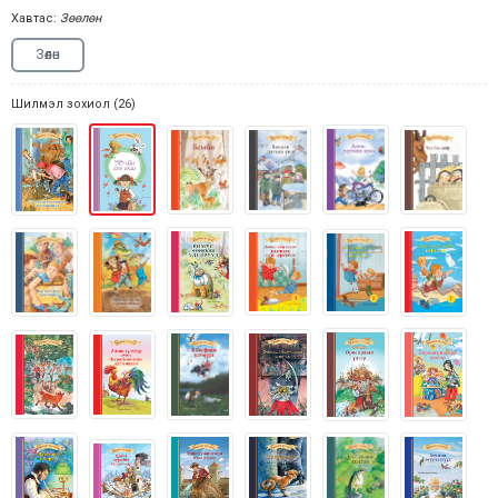
Хавтас:
Зөөлөн
Зөөлөн
Шилмэл зохиол (26)