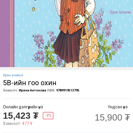
Уран зохиол
5В-ийн гоо охин
Зохиолч:
Ирина Антонова
ISBN:
9789919513795
Онлайн дэлгүүрийн үнэ
Үндсэн үнэ
15,423 ₮
15,900 ₮
-3%
Хэмнэлт:
477 ₮