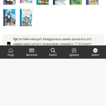
Хүргэлтийн нөхцөл
Хямдралын үеийн захиалга хот,
хөдөө орон нутагт ачааллаас хамаарч 7-14 хоногт
хүргэгдэнэ.
Нүүр
Ангилал
Хайлт
Цуврал
Шинэ
САГСАНД НЭМЭХ
ХУДАЛДАЖ АВАХ
Зохиолч:
Ирина Антонова
Хэвлэлийн газар:
Мир ном хэвлэлийн газар
ISBN:
9789919513795
Хэвлэсэн он:
2023
Хуудасны тоо:
Номын хавтас:
Зөөлөн