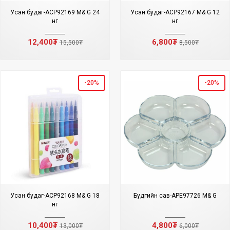
Усан будаг-ACP92169 M& G 24
Усан будаг-ACP92167 M& G 12
өнгө
өнгө
12,400₮
6,800₮
15,500₮
8,500₮
-20%
-20%
Усан будаг-ACP92168 M& G 18
Будгийн сав-APE97726 M& G
өнгө
10,400₮
4,800₮
13,000₮
6,000₮