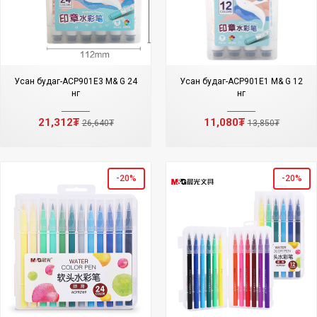
Усан будаг-ACP901E3 M& G 24
Усан будаг-ACP901E1 M& G 12
өнгө
өнгө
21,312₮
11,080₮
26,640₮
13,850₮
-20%
-20%