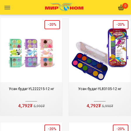
0
-20%
-20%
Усан будаг-YL222215-12 өнгө
Усан будаг-YL83105-12 өнгө
4,792₮
4,792₮
5,990₮
5,990₮
-20%
-20%