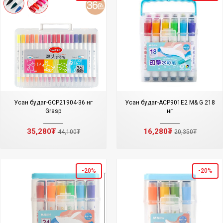
Усан будаг-GCP21904-36 өнгө
Усан будаг-ACP901E2 M& G 218
Grasp
өнгө
35,280₮
16,280₮
44,100₮
20,350₮
-20%
-20%