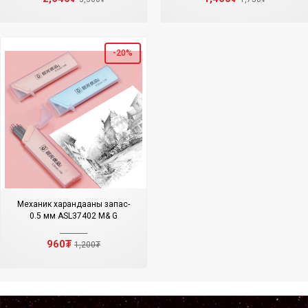
-20%
Механик харандааны запас-
0.5 мм ASL37402 M& G
960₮
1,200₮