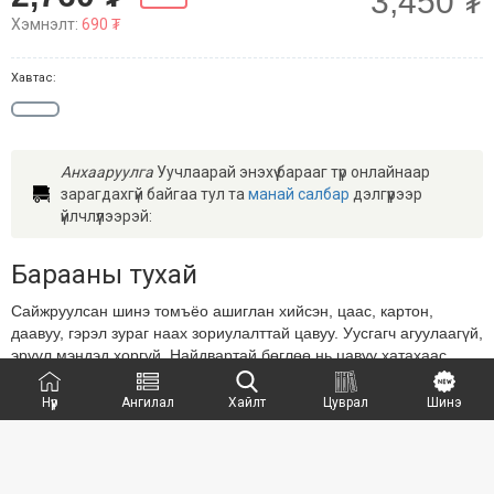
3,450 ₮
Хэмнэлт:
690 ₮
Хавтас:
Анхааруулга
Уучлаарай энэхүү барааг түр онлайнаар
зарагдахгүй байгаа тул та
манай салбар
дэлгүүрээр
үйлчлүүлээрэй:
Барааны тухай
Сайжруулсан шинэ томъёо ашиглан хийсэн, цаас, картон,
даавуу, гэрэл зураг наах зориулалттай цавуу. Уусгагч агуулаагүй,
эрүүл мэндэд хоргүй. Найдвартай бөглөө нь цавуу хатахаас
сайн хамгаалсан.
Нүүр
Ангилал
Хайлт
Цуврал
Шинэ
СҮҮЛД ҮЗСЭН БАРАА