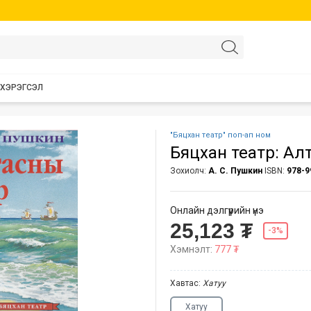
 ХЭРЭГСЭЛ
"Бяцхан театр" поп-ап ном
Бяцхан театр: Алт
Зохиолч:
А. С. Пушкин
ISBN:
978-9
Онлайн дэлгүүрийн үнэ
25,123 ₮
-3%
Хэмнэлт:
777 ₮
Хавтас:
Хатуу
Хатуу