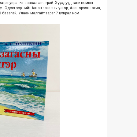
тр цувралыг заавал авч өгөөрэй. Хүүхдүүд тань номын
үү.
Одоогоор‬
нийт Алтан загасны үлгэр, Алаг эрээн тахи
а,
3 баавгай, Улаан малгайт зэрэг 7 цуврал ном