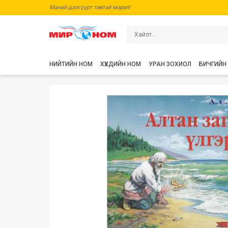
Манай дэлгүүрт тавтай морил!
НИЙТИЙН НОМ
ХҮҮХДИЙН НОМ
УРАН ЗОХИОЛ
БИЧГИЙН