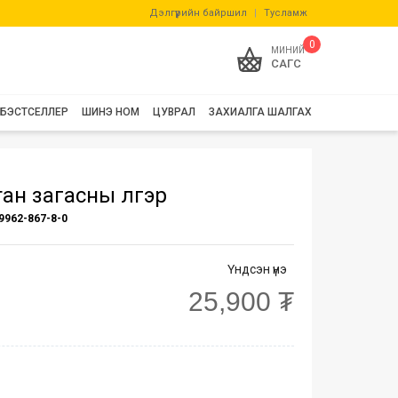
Дэлгүүрийн байршил
|
Тусламж
0
МИНИЙ
САГС
БЭСТСЕЛЛЕР
ШИНЭ НОМ
ЦУВРАЛ
ЗАХИАЛГА ШАЛГАХ
ан загасны үлгэр
9962-867-8-0
Үндсэн үнэ
25,900 ₮