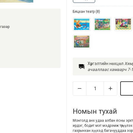
Бяцхан театр (8)
газар
Хүргэлтийн нөхцөл
Хямд
ачааллаас хамаарч 7-1
Номын тухай
Монголд анх удаа албан ёсны эрхтэ
ирдэг, бодит мэт мэдрэмж төрүүлэ
газрынхан хүүхэд багачууддаа зо