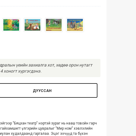
ралын үеийн захиалга хот, хөдөө орон нутагт
4 хоногт хүргэгдэнэ.
ДУУССАН
йгээр "Бяцхан театр" нэртэй зураг нь нааш товойн гарч
х гайхамшигт үлгэрийн цувралыг "Мир ном" хэвлэлийн
риулан худалдаанд гаргалаа.
Эцэг‬
эхчүүд та бүхэн