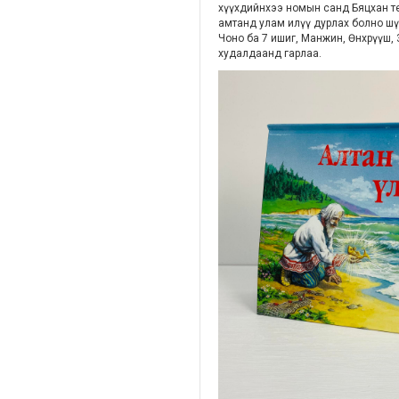
хүүхдийнхээ номын санд Бяцхан теа
амтанд улам илүү дурлах болно ш
Чоно ба 7 ишиг, Манжин, Өнхрүүш, 
худалдаанд гарлаа.