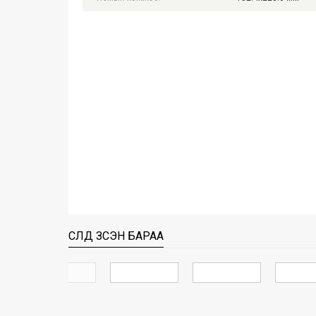
СҮҮЛД ҮЗСЭН БАРАА