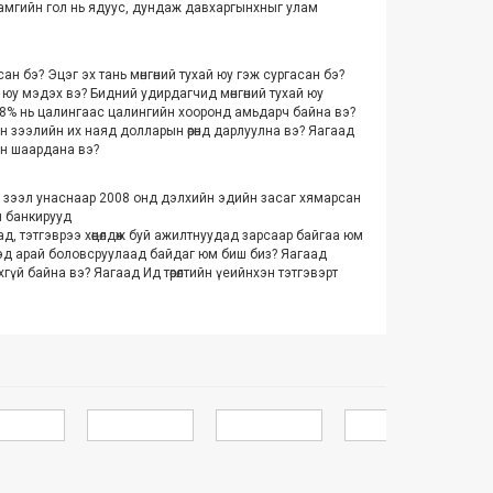
амгийн гол нь ядуус, дундаж давхаргынхныг улам
сан бэ? Эцэг эх тань мөнгөний тухай юу гэж сургасан бэ?
ай юу мэдэх вэ? Бидний удирдагчид мөнгөний тухай юу
8% нь цалингаас цалингийн хооронд амьдарч байна вэ?
йн зээлийн их наяд долларын өрөнд дарлуулна вэ? Яагаад
лин шаардана вэ?
 зах зээл унаснаар 2008 онд дэлхийн эдийн засаг хямарсан
н банкирууд
дад, тэтгэврээ хөөцөлдөж буй ажилтнуудад зарсаар байгаа юм
г тэд арай боловсруулаад байдаг юм биш биз? Яагаад
хгүй байна вэ? Яагаад Ид төрөлтийн үеийнхэн тэтгэвэрт