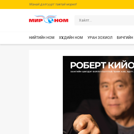
Манай дэлгүүрт тавтай морил!
НИЙТИЙН НОМ
ХҮҮХДИЙН НОМ
УРАН ЗОХИОЛ
БИЧГИЙН