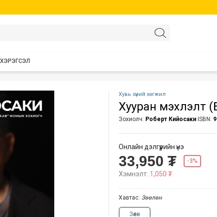
 ХЭРЭГСЭЛ
Хувь хүний хөгжил
Хууран мэхлэлт (
Зохиолч:
Роберт Кийосаки
ISBN:
9
Онлайн дэлгүүрийн үнэ
33,950 ₮
-3%
Хэмнэлт:
1,050 ₮
Хавтас:
Зөөлөн
Зөөлөн