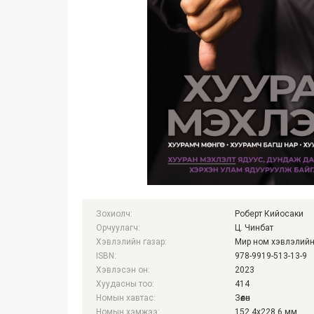
Зохиолч:
Роберт Кийосаки
Орчуулагч:
Ц. Чинбат
Хэвлэлийн газар:
Мир ном хэвлэлийн
ISBN:
978-9919-513-13-9
Хэвлэсэн он:
2023
Хуудасны тоо:
414
Номын хавтас:
Зөөлөн
Номын хэмжээ:
152.4x228.6 мм