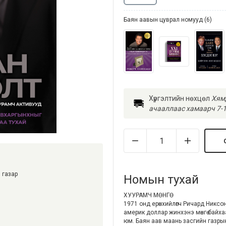
Баян аавын цуврал номууд (6)
Хүргэлтийн нөхцөл
Хямд
ачааллаас хамаарч 7-1
 газар
Номын тухай
ХУУРАМЧ МӨНГӨ
1971 онд ерөнхийлөгч Ричард Никсо
америк доллар жинхэнэ мөнгө байхаа
юм. Баян аав маань засгийн газрын м