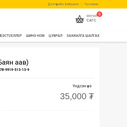
Дэлгүүрийн байршил
|
Тусламж
0
МИНИЙ
САГС
БЭСТСЕЛЛЕР
ШИНЭ НОМ
ЦУВРАЛ
ЗАХИАЛГА ШАЛГАХ
Баян аав)
78-9919-513-13-9
Үндсэн үнэ
35,000 ₮