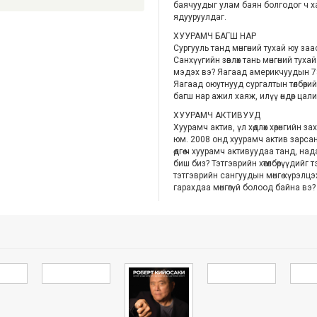
баячуудыг улам баян болгодог ч х
ядууруулдаг.
ХУУРАМЧ БАГШ НАР
Сургууль танд мөнгөний тухай юу заа
Санхүүгийн зөвлөх тань мөнгөний тух
мэдэх вэ? Яагаад америкчуудын 7
Яагаад оюутнууд сургалтын төлбөри
багш нар ажил хаяж, илүү өндөр ца
ХУУРАМЧ АКТИВУУД
Хуурамч актив, үл хөдлөх хөрөнгийн
юм. 2008 онд хуурамч актив зарса
өдгөө ч хуурамч активуудаа танд, на
биш биз? Тэтгэврийн хөтөлбөрүүдий
тэтгэврийн сангуудын мөнгө хүрэлцэ
гарахдаа мөнгөгүй болоод байна вэ?