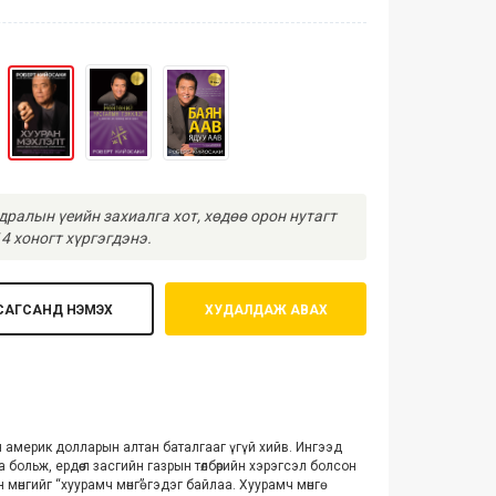
ралын үеийн захиалга хот, хөдөө орон нутагт
4 хоногт хүргэгдэнэ.
САГСАНД НЭМЭХ
ХУДАЛДАЖ АВАХ
н америк долларын алтан баталгааг үгүй хийв. Ингээд
 больж, ердөө л засгийн газрын төлбөрийн хэрэгсэл болсон
өнгийг “хуурамч мөнгө” гэдэг байлаа. Хуурамч мөнгө