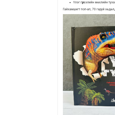
Үлэг гүрвэлийн мөхлийн тух
Гайхамшигт поп-ап, 70 гаруй хөдөл