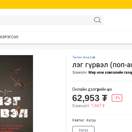
 ХЭРЭГСЭЛ
Танин мэдэхүй
Үлэг гүрвэл (поп-а
Зохиолч:
Мир ном хэвлэлийн газа
Онлайн дэлгүүрийн үнэ
62,953 ₮
-3%
Хэмнэлт:
1,947 ₮
Хавтас:
Хатуу
Хатуу