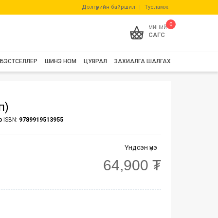
Дэлгүүрийн байршил
|
Тусламж
0
МИНИЙ
САГС
БЭСТСЕЛЛЕР
ШИНЭ НОМ
ЦУВРАЛ
ЗАХИАЛГА ШАЛГАХ
п)
р
ISBN:
9789919513955
Үндсэн үнэ
64,900 ₮