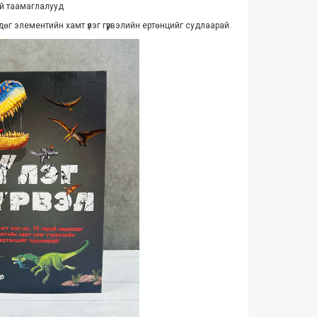
ай таамаглалууд
дөг элементийн хамт үлэг гүрвэлийн ертөнцийг судлаарай.