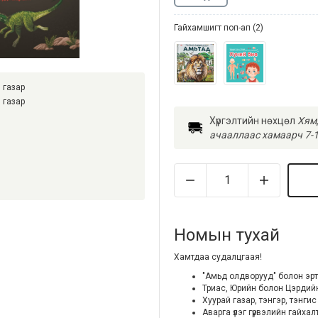
Гайхамшигт поп-ап (2)
 газар
 газар
Хүргэлтийн нөхцөл
Хямд
ачааллаас хамаарч 7-1
Номын тухай
Хамтдаа судалцгаая!
"Амьд олдворууд" болон эрт
Триас, Юрийн болон Цэрдийн г
Хуурай газар, тэнгэр, тэнгис 
Аварга үлэг гүрвэлийн гайхалт