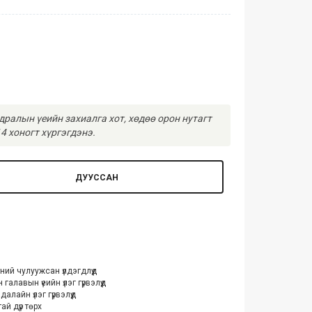
ралын үеийн захиалга хот, хөдөө орон нутагт
4 хоногт хүргэгдэнэ.
ДУУССАН
ний чулуужсан үлдэгдлүүд
алавын үеийн үлэг гүрвэлүүд
далайн үлэг гүрвэлүүд
ай дүр төрх