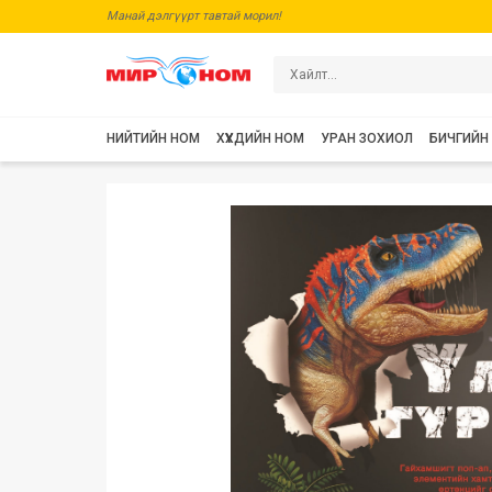
Манай дэлгүүрт тавтай морил!
НИЙТИЙН НОМ
ХҮҮХДИЙН НОМ
УРАН ЗОХИОЛ
БИЧГИЙН