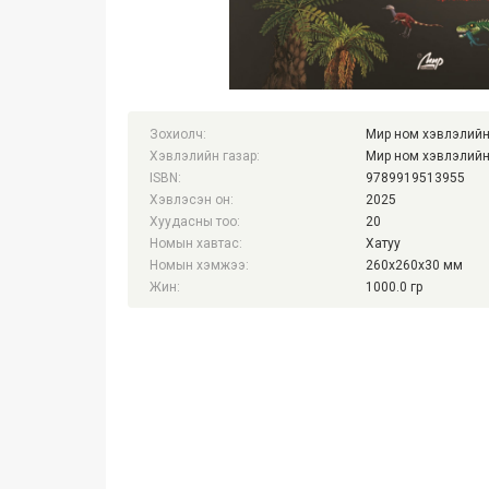
Зохиолч:
Мир ном хэвлэлийн
Хэвлэлийн газар:
Мир ном хэвлэлийн
ISBN:
9789919513955
Хэвлэсэн он:
2025
Хуудасны тоо:
20
Номын хавтас:
Хатуу
Номын хэмжээ:
260x260x30 мм
Жин:
1000.0 гр