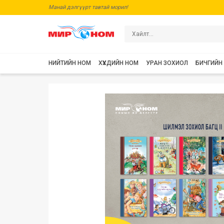
Манай дэлгүүрт тавтай морил!
НИЙТИЙН НОМ
ХҮҮХДИЙН НОМ
УРАН ЗОХИОЛ
БИЧГИЙН