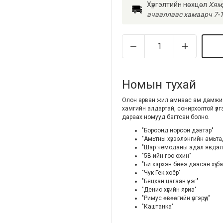
Хүргэлтийн нөхцөл
Хямд
ачааллаас хамаарч 7-1
Номын тухай
Олон арван жил амнаас ам дамжин я
хамгийн алдартай, сонирхолтой үлгэр
дараах номууд багтсан болно.
"Бороонд норсон дэвтэр"
"Амьтны хүрээлэнгийн амьта
"Шар чемоданы адал явдал
"5В-ийн гоо охин"
"Би хэрхэн биеэ даасан хүү б
"Чук Гек хоёр"
"Бяцхан цагаан үнэг"
"Денис хүүгийн яриа"
"Римус өвөөгийн үлгэрүүд"
"Каштанка"