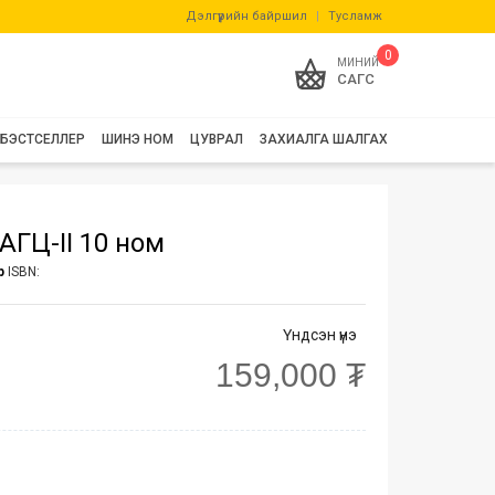
Дэлгүүрийн байршил
|
Тусламж
0
МИНИЙ
САГС
БЭСТСЕЛЛЕР
ШИНЭ НОМ
ЦУВРАЛ
ЗАХИАЛГА ШАЛГАХ
ГЦ-II 10 ном
р
ISBN:
Үндсэн үнэ
159,000 ₮