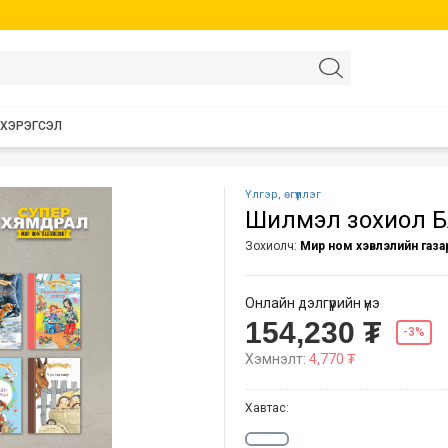
 ХЭРЭГСЭЛ
Үлгэр, өгүүллэг
Шилмэл зохиол БА
Зохиолч:
Мир ном хэвлэлийн газа
Онлайн дэлгүүрийн үнэ
154,230 ₮
-3%
Хэмнэлт:
4,770 ₮
Хавтас: