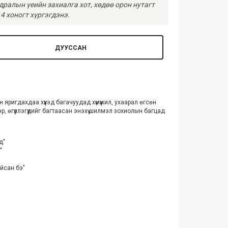
ралын үеийн захиалга хот, хөдөө орон нутагт
4 хоногт хүргэгдэнэ.
ДУУССАН
ригдахдаа хүүхэд багачуудад хүмүүжил, ухаарал өгсөн
, өгүүллэгүүдийг багтаасан энэхүү шилмэл зохиолын багцад
д"
"
айсан бэ"